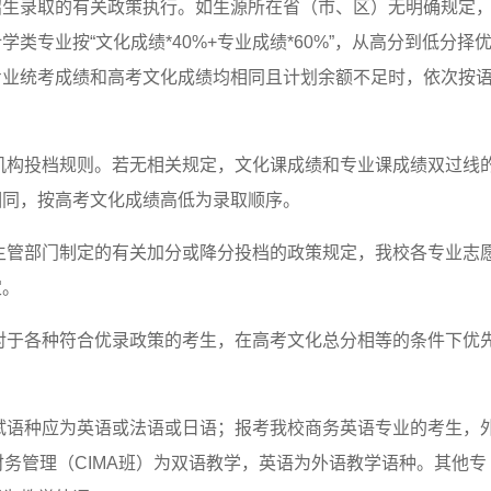
招生录取的有关政策执行。如生源所在省（市、区）无明确规定
专业按“文化成绩*40%+专业成绩*60%”，从高分到低分择
专业统考成绩和高考文化成绩均相同且计划余额不足时，依次按
机构投档规则。若无相关规定，文化课成绩和专业课成绩双过线
相同，按高考文化成绩高低为录取顺序。
主管部门制定的有关加分或降分投档的政策规定，我校各专业志
定。
对于各种符合优录政策的考生，在高考文化总分相等的条件下优
试语种应为英语或法语或日语；报考我校商务英语专业的考生，
财务管理（CIMA班）为双语教学，英语为外语教学语种。其他专