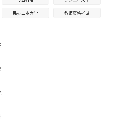
，
优
民办二本大学
教师资格考试
语
的
愿
先
外