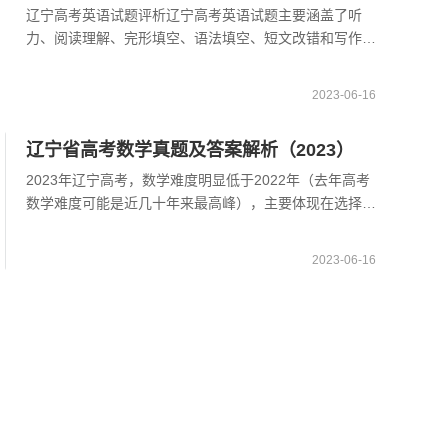
辽宁高考英语试题评析辽宁高考英语试题主要涵盖了听
力、阅读理解、完形填空、语法填空、短文改错和写作等
六个部分。听力部分听力部分难度适中，题型涵盖了听力
选择、听力填空和听力判断。其中，听力填空部分难度相
2023-06-16
对
辽宁省高考数学真题及答案解析（2023）
2023年辽宁高考，数学难度明显低于2022年（去年高考
数学难度可能是近几十年来最高峰），主要体现在选择填
空相对去年好做一些，但也不白给，两道压轴题相对较
难。估计数学平均分能上涨8-10分，主要是学霸们数学
2023-06-16
成绩会